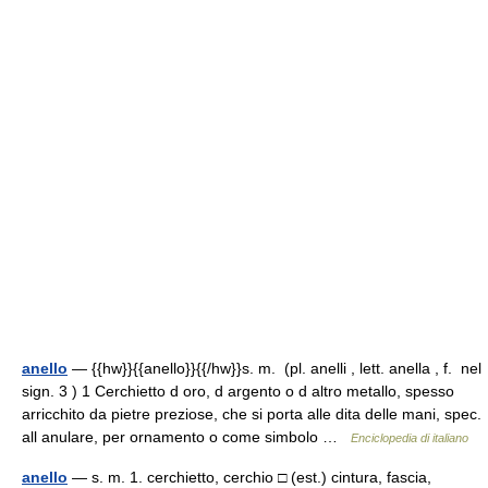
anello
— {{hw}}{{anello}}{{/hw}}s. m. (pl. anelli , lett. anella , f. nel
sign. 3 ) 1 Cerchietto d oro, d argento o d altro metallo, spesso
arricchito da pietre preziose, che si porta alle dita delle mani, spec.
all anulare, per ornamento o come simbolo …
Enciclopedia di italiano
anello
— s. m. 1. cerchietto, cerchio □ (est.) cintura, fascia,