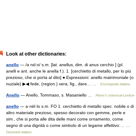
Look at other dictionaries:
anello
— /a nɛl:o/ s.m. [lat. anellus, dim. di anus cerchio ] (pl.
anelli e ant. anche le anella f.). 1. [cerchietto di metallo, per lo più
prezioso, che si porta al dito] ● Espressioni: anello matrimoniale (o
nuziale) ▶◀ fede, (region.) vera; fig., dare… …
Enciclopedia Italiana
Anello
— Anello, Tommaso, s. Masaniello …
Pierer's Universal-Lexikon
anello
— a·nèl·lo s.m. FO 1. cerchietto di metallo spec. nobile o di
altro materiale prezioso, spesso decorato con gemme, perle e
sim., che si porta alle dita delle mani come ornamento, come
segno di una dignità o come simbolo di un legame affettivo:… …
Dizionario italiano