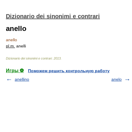
Dizionario dei sinonimi e contrari
anello
anello
pl.
m.
anelli
Dizionario dei sinonimi e contrari
.
2013
.
Игры ⚽
Поможем решить контрольную работу
anellino
anelo