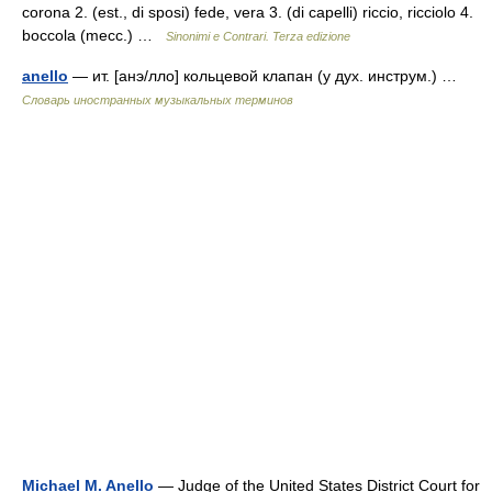
corona 2. (est., di sposi) fede, vera 3. (di capelli) riccio, ricciolo 4.
boccola (mecc.) …
Sinonimi e Contrari. Terza edizione
anello
— ит. [анэ/лло] кольцевой клапан (у дух. инструм.) …
Словарь иностранных музыкальных терминов
Michael M. Anello
— Judge of the United States District Court for