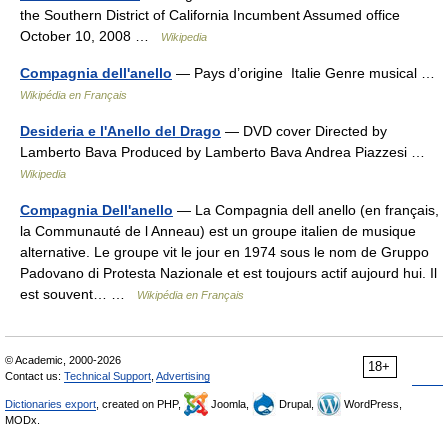
the Southern District of California Incumbent Assumed office
October 10, 2008 …
Wikipedia
Compagnia dell'anello
— Pays d’origine Italie Genre musical …
Wikipédia en Français
Desideria e l'Anello del Drago
— DVD cover Directed by
Lamberto Bava Produced by Lamberto Bava Andrea Piazzesi …
Wikipedia
Compagnia Dell'anello
— La Compagnia dell anello (en français,
la Communauté de l Anneau) est un groupe italien de musique
alternative. Le groupe vit le jour en 1974 sous le nom de Gruppo
Padovano di Protesta Nazionale et est toujours actif aujourd hui. Il
est souvent… …
Wikipédia en Français
© Academic, 2000-2026
18+
Contact us:
Technical Support
,
Advertising
Dictionaries export
, created on PHP,
Joomla,
Drupal,
WordPress,
MODx.